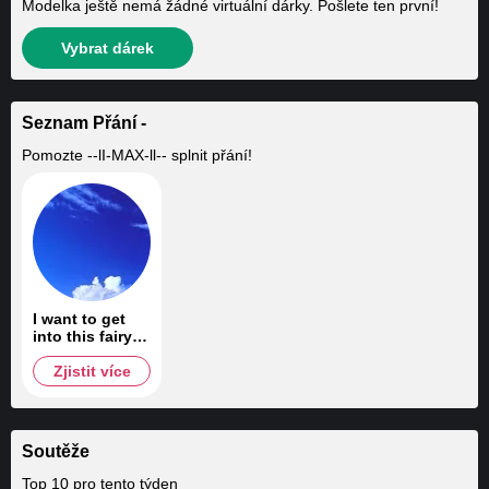
Modelka ještě nemá žádné virtuální dárky. Pošlete ten první!
Vybrat dárek
Seznam Přání -
Pomozte
--lI-MAX-ll--
splnit přání!
I want to get
into this fairy
tale *_*
Zjistit více
Soutěže
Top 10 pro tento týden