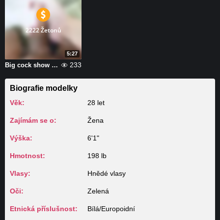
2222 Žetonů
5:27
233
Big cock show and cum shoots
Biografie modelky
Věk:
28 let
Zajímám se o:
Žena
Výška:
6'1"
Hmotnost:
198 lb
Vlasy:
Hnědé vlasy
Oči:
Zelená
Etnická příslušnost:
Bílá/Europoidní