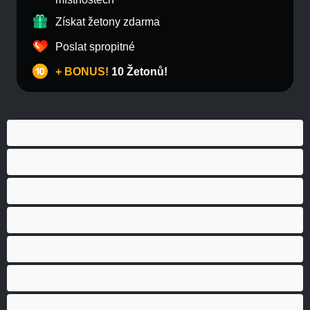
Získat žetony zdarma
Poslat spropitné
+ BONUS!
10 Žetonů!
Anál
Bisexuál
Gay
Heterosexuál
Medvědi
Nejlepší pro soukromý chat
Páry