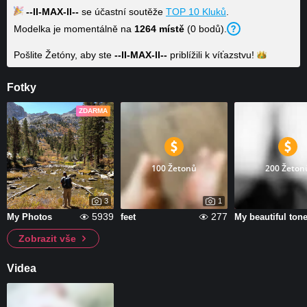
--lI-MAX-ll--
se účastní soutěže
TOP 10 Kluků
.
Modelka je momentálně na
1264 místě
(0 bodů).
Pošlite Žetóny, aby ste
--lI-MAX-ll--
priblížili k
víťazstvu!
Fotky
ZDARMA
100 Žetonů
200 Žeton
3
1
5939
277
My Photos
feet
Zobrazit vše
Videa