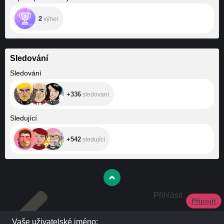
2
výher
Sledování
+336
Sledování
+336
sledovaní
+542
Sledující
+542
sledující
Přihlásit
Připojit
Vaše uživatelské jméno: