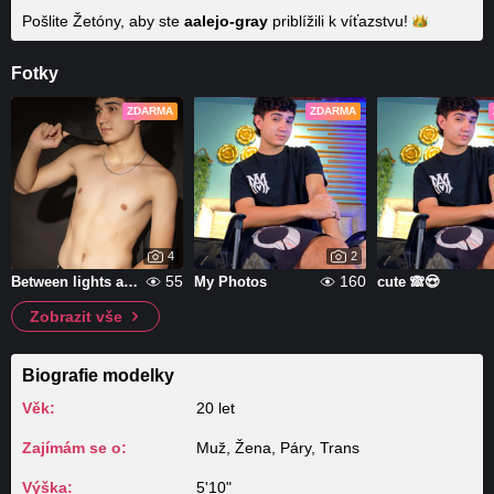
Pošlite Žetóny, aby ste
aalejo-gray
priblížili k
víťazstvu!
Fotky
ZDARMA
ZDARMA
4
2
55
160
Between lights and temptations.
My Photos
cute 🙈😍
Zobrazit vše
Biografie modelky
Věk:
20 let
Zajímám se o:
Muž, Žena, Páry, Trans
Výška:
5'10"