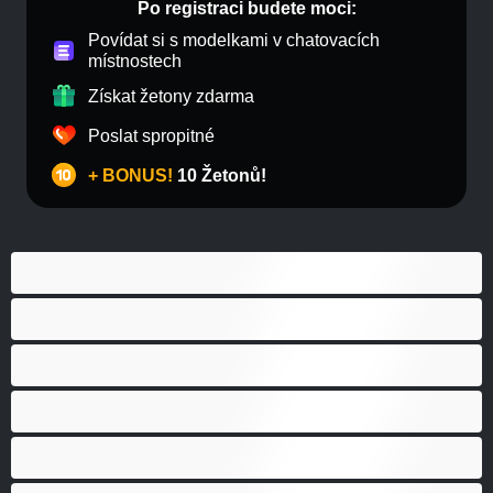
Po registraci budete moci:
Povídat si s modelkami v chatovacích
místnostech
Získat žetony zdarma
Poslat spropitné
+ BONUS!
10 Žetonů!
Anál
Bisexuál
Gay
Heterosexuál
Medvědi
Nejlepší pro soukromý chat