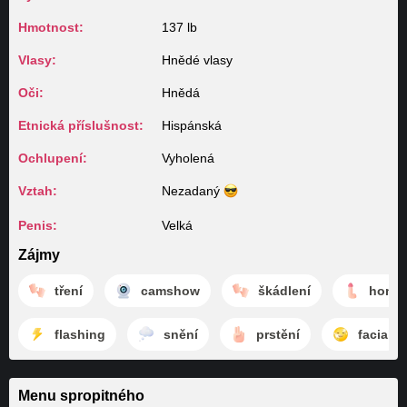
Hmotnost:
137 lb
Vlasy:
Hnědé vlasy
Oči:
Hnědá
Etnická příslušnost:
Hispánská
Ochlupení:
Vyholená
Vztah:
Nezadaný
Penis:
Velká
Zájmy
tření
camshow
škádlení
honěn
flashing
snění
prstění
facial
Menu spropitného