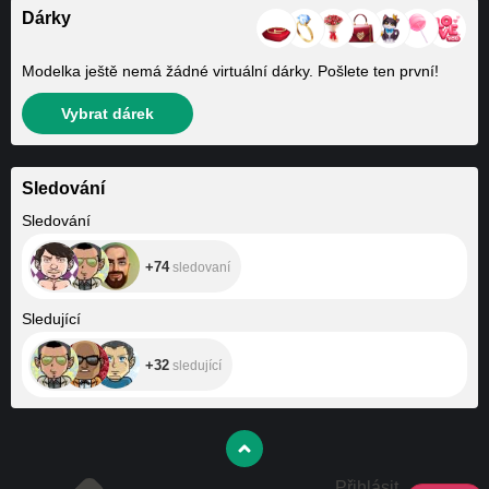
Dárky
Modelka ještě nemá žádné virtuální dárky. Pošlete ten první!
Vybrat dárek
Sledování
+74
Sledování
+74
sledovaní
+32
Sledující
+32
sledující
Přihlásit