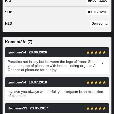
PÁT
09:00 - 12:00
SOB
09:00 - 12:00
NED
Den volna
Komentáře (7)
guidone54
20.06.2026
Paradise not in sky but between the legs of Yana. She bring
you at the top of pleasure with her exploding orgasm A
Godess of pleasure for our joy
guidone54
16.07.2018
my love you always wonderful. your orgasm is an exploxion
of pleasure
Bigbenis99
23.05.2017