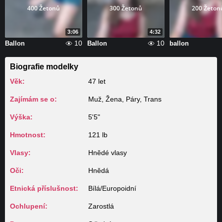
400 Žetonů
300 Žetonů
200 Žeton
3:06
4:32
10
10
Ballon
Ballon
ballon
Biografie modelky
Věk:
47 let
Zajímám se o:
Muž, Žena, Páry, Trans
Výška:
5'5"
Hmotnost:
121 lb
Vlasy:
Hnědé vlasy
Oči:
Hnědá
Etnická příslušnost:
Bílá/Europoidní
Ochlupení:
Zarostlá