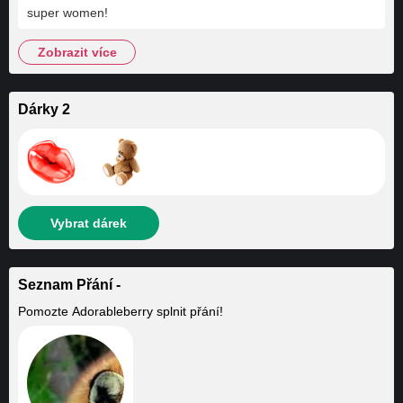
super women!
zobrazit více
Dárky 2
Vybrat dárek
Seznam Přání -
Pomozte
Adorableberry
splnit přání!