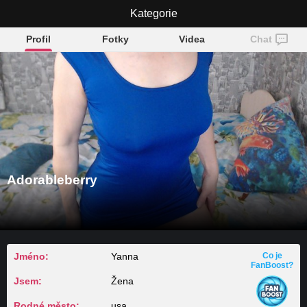
Adorableberry
Kategorie
Profil
Fotky
Videa
Chat
Adorableberry
Jméno:
Yanna
Co je
FanBoost?
Jsem:
Žena
Rodné město:
usa