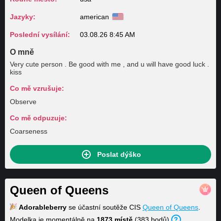
Jazyky:
american
Poslední vysílání:
03.08.26 8:45 AM
O mně
Very cute person . Be good with me , and u will have good luck .
kiss
Co mě vzrušuje:
Observe
Co mě odpuzuje:
Coarseness
Poslat dýško
Queen of Queens
Adorableberry
se účastní soutěže CIS
Queen of Queens
.
Modelka je momentálně na
1873 místě
(383 bodů).