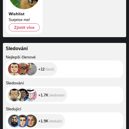
Wishlist
Surprise me!
Zjistit více
Sledování
+12
Nejlepší členové
+12
členů
+1.7K
Sledování
+1.7K
sledovaní
+1.9K
Sledující
+1.9K
sledující