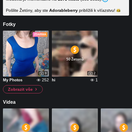
Pošlite Žetóny, aby ste
Adorableberry
priblížili k
víťazstvu!
Fotky
ZDARMA
50 Žetonů
9
2
252
1
My Photos
hi
Zobrazit vše
Videa