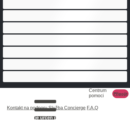
Heterosexuál
Medvědi
Nejlepší pro soukromý chat
Páry
Svalnaté holky
Velký penis
Vysoká škola
Centrum
Připojit
pomoci
Kontakt na podporu
Služba Concierge
F.A.Q
Tento web je určen pouze pro osoby starší 18 let.
Všechny modelky na webu jsou starší 18 let