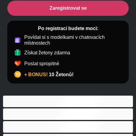
Zaregistrovat se
Po registraci budete moci:
Povídat si s modelkami v chatovacích
místnostech
Získat žetony zdarma
Poslat spropitné
+ BONUS!
10 Žetonů!
Anál
Bisexuál
Gay