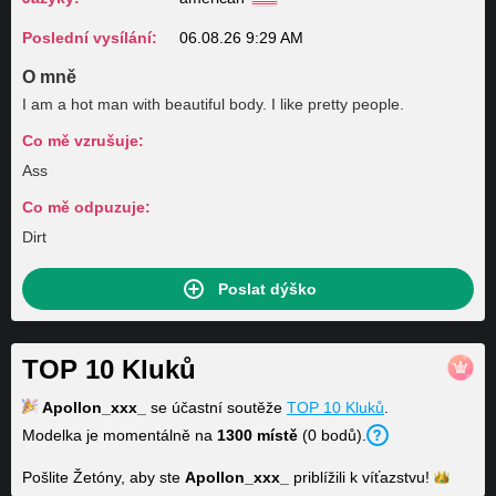
Poslední vysílání:
06.08.26 9:29 AM
O mně
I am a hot man with beautiful body. I like pretty people.
Co mě vzrušuje:
Ass
Co mě odpuzuje:
Dirt
Poslat dýško
TOP 10 Kluků
Apollon_xxx_
se účastní soutěže
TOP 10 Kluků
.
Modelka je momentálně na
1300 místě
(0 bodů).
Pošlite Žetóny, aby ste
Apollon_xxx_
priblížili k
víťazstvu!