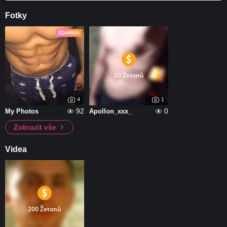
Fotky
ZDARMA
50 Žetonů
4
1
92
0
My Photos
Apollon_xxx_
Zobrazit vše
Videa
200 Žetonů