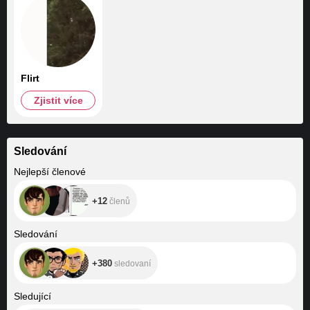
Flirt
Zjistit více
Sledování
+12
Nejlepší členové
+12
členů
+380
Sledování
+380
sledovaní
+430
Sledující