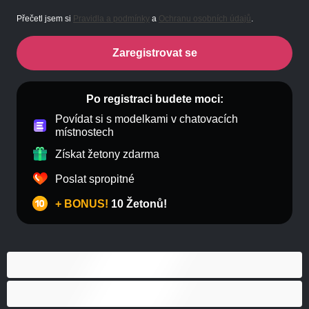
Přečetl jsem si
Pravidla a podmínky
a
Ochranu osobních údajů
.
Zaregistrovat se
Po registraci budete moci:
Povídat si s modelkami v chatovacích
místnostech
Získat žetony zdarma
Poslat spropitné
+ BONUS!
10 Žetonů!
Anál
Bisexuál