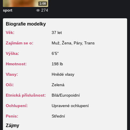
1:08
274
sport
Biografie modelky
Věk:
37 let
Zajímám se o:
Muž, Žena, Páry, Trans
Výška:
6'5"
Hmotnost:
198 lb
Vlasy:
Hnědé vlasy
Oči:
Zelená
Etnická příslušnost:
Bílá/Europoidní
Ochlupení:
Upravené ochlupení
Penis:
Střední
Zájmy