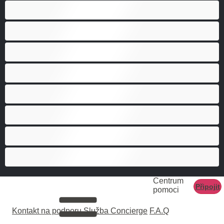
Gay
Heterosexuál
Medvědi
Nejlepší pro soukromý chat
Páry
Svalnaté holky
Velký penis
Vysoká škola
Centrum
Připojit
pomoci
Kontakt na podporu
Služba Concierge
F.A.Q