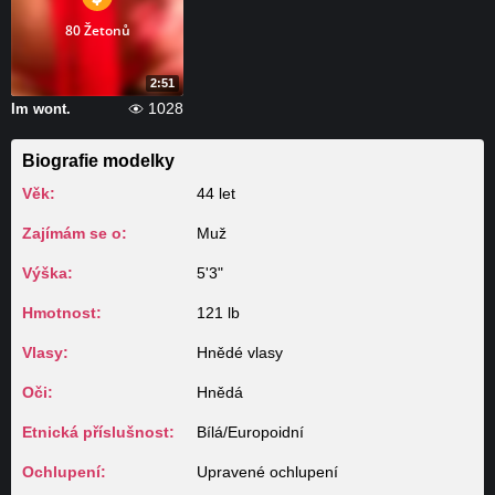
80 Žetonů
2:51
1028
Im wont.
Biografie modelky
Věk:
44 let
Zajímám se o:
Muž
Výška:
5'3"
Hmotnost:
121 lb
Vlasy:
Hnědé vlasy
Oči:
Hnědá
Etnická příslušnost:
Bílá/Europoidní
Ochlupení:
Upravené ochlupení