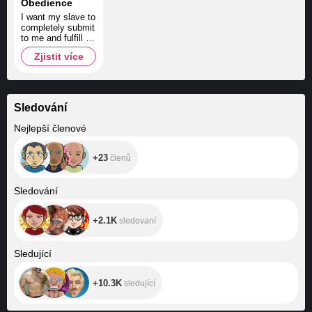
Obedience
I want my slave to
completely submit
to me and fulfill all
my whims and
Zjistit více
orders
Sledování
+23
Nejlepší členové
+23
členů
+2.1K
Sledování
+2.1K
sledovaní
+10.3K
Sledující
+10.3K
sledující