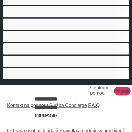
Medvědi
Nejlepší pro soukromý chat
Páry
Svalnaté holky
Velký penis
Vysoká škola
Centrum
Připojit
pomoci
Kontakt na podporu
Služba Concierge
F.A.Q
Tento web je určen pouze pro osoby starší 18 let.
Všechny modelky na webu jsou starší 18 let
Ochrana osobních údajů
Pravidla a podmínky používání