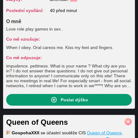
Poslední vysílání:
40 před minut
O mně
Love role play games in sex..
Co mě vzrušuje:
When I obey. Oral caress me. Kiss my feet and fingers.
Co mě odpuzuje:
impudence. pettiness. What is your name ? What city are you
in? I do not answer these questions. I do not give out personal
information to anyone! I communicate only on this site! There
are no meetings in real life! For especially smart - from all social.
networks, I retired when I came to work in we*****! Why are you
on the site? Because I like it here. I'm sure you will too if you're
here. ) Rudeness and aggression speak of your self-doubt and
Poslat dýško
complexes. One who throws dirt cannot have clean hands.
Having nasty models in the chat will not solve your problems.
And politeness opens even the most closed doors) Remain
Men, under any circumstances! How to replenish the balance? I
don't hear you, I don't see you - Guys, the site's wonderful
Queen of Queens
support service will solve all your questions. Those who like to
read lectures on the topic, how can you show sissies here, are
GospohaXXX
se účastní soutěže CIS
Queen of Queens
.
you not ashamed, go to work, etc. - Condemnation of someone