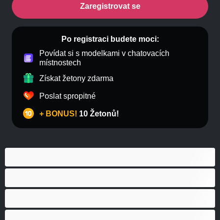
Zaregistrovat se
Po registraci budete moci:
Povídat si s modelkami v chatovacích
místnostech
Získat žetony zdarma
Poslat spropitné
+ BONUS!
10 Žetonů!
Anál
Bisexuál
Gay
Heterosexuál