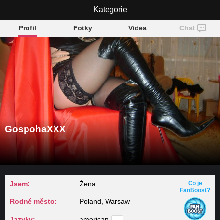
GospohaXXX
Kategorie
Profil
Fotky
Videa
Chat
GospohaXXX
Jsem:
Žena
Co je
FanBoost?
Rodné město:
Poland, Warsaw
Jazyky:
american