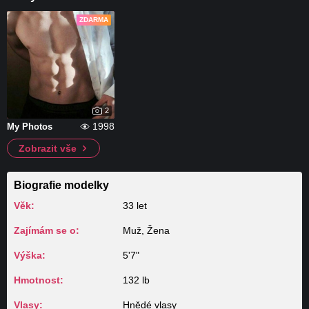
ZDARMA
2
1998
My Photos
Zobrazit vše
Biografie modelky
Věk:
33 let
Zajímám se o:
Muž, Žena
Výška:
5'7"
Hmotnost:
132 lb
Vlasy:
Hnědé vlasy