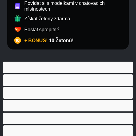
Povídat si s modelkami v chatovacích
místnostech
Získat žetony zdarma
Poslat spropitné
+ BONUS!
10 Žetonů!
Anál
Bisexuál
Gay
Heterosexuál
Medvědi
Nejlepší pro soukromý chat