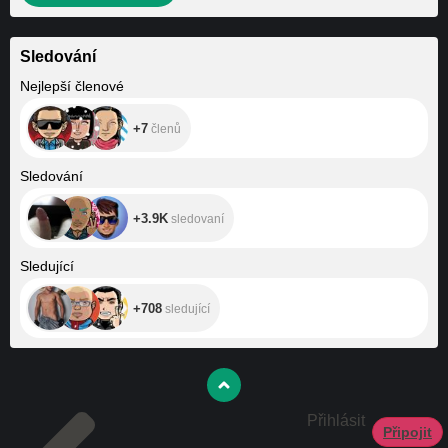
Sledování
+7
Nejlepší členové
+7
členů
+3.9K
Sledování
+3.9K
sledovaní
+708
Sledující
+708
sledující
Přihlásit
Připojit