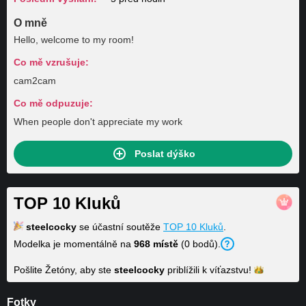
O mně
Hello, welcome to my room!
Co mě vzrušuje:
cam2cam
Co mě odpuzuje:
When people don't appreciate my work
Poslat dýško
TOP 10 Kluků
steelcocky
se účastní soutěže
TOP 10 Kluků
.
Modelka je momentálně na
968 místě
(0 bodů).
Pošlite Žetóny, aby ste
steelcocky
priblížili k
víťazstvu!
Fotky