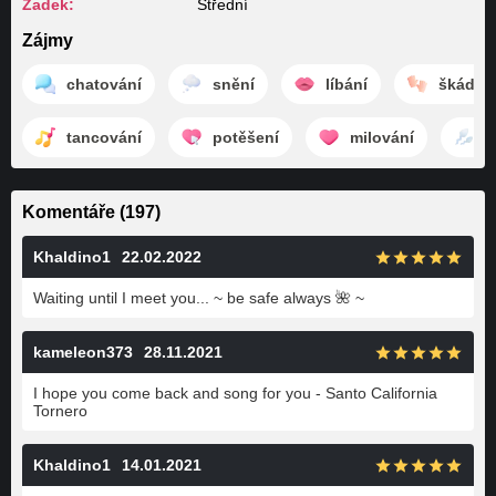
Zadek:
Střední
Zájmy
chatování
snění
líbání
škádlen
tancování
potěšení
milování
s
Komentáře (197)
Khaldino1
22.02.2022
Waiting until I meet you... ~ be safe always 🌺 ~
kameleon373
28.11.2021
I hope you come back and song for you - Santo California
Tornero
Khaldino1
14.01.2021