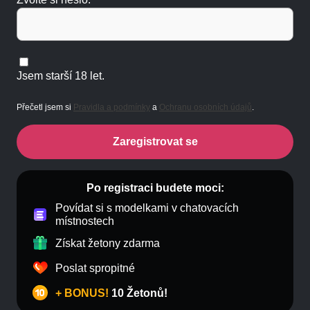
Jsem starší 18 let.
Přečetl jsem si
Pravidla a podmínky
a
Ochranu osobních údajů
.
Zaregistrovat se
Po registraci budete moci:
Povídat si s modelkami v chatovacích
místnostech
Získat žetony zdarma
Poslat spropitné
+ BONUS!
10 Žetonů!