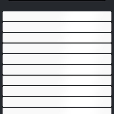
Anál
Bisexuál
Gay
Heterosexuál
Medvědi
Nejlepší pro soukromý chat
Páry
Svalnaté holky
Velký penis
Vysoká škola