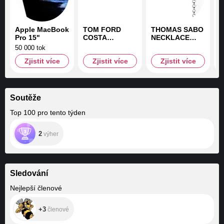
Apple MacBook
TOM FORD
THOMAS SABO
T
Pro 15"
COSTA
NECKLACE
W
AZZURRA EDP
CIRCLE LARGE
W
50 000 tok
50 ml
A
Zjistit více
Zjistit více
Zjistit více
(
Soutěže
Top 100 pro tento týden
2
výher
Sledování
+3
Nejlepší členové
+3
členové