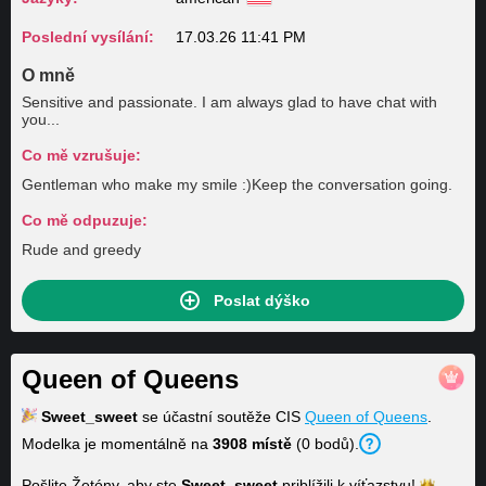
Poslední vysílání:
17.03.26 11:41 PM
O mně
Sensitive and passionate. I am always glad to have chat with
you...
Co mě vzrušuje:
Gentleman who make my smile :)Keep the conversation going.
Co mě odpuzuje:
Rude and greedy
Poslat dýško
Queen of Queens
Sweet_sweet
se účastní soutěže CIS
Queen of Queens
.
Modelka je momentálně na
3908 místě
(0 bodů).
Pošlite Žetóny, aby ste
Sweet_sweet
priblížili k
víťazstvu!