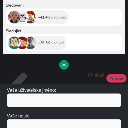
+41.4K
Sledování
+41.4K
sledovaní
+29.3K
Sledující
+29.3K
sledující
Přihlásit
Připojit
Vaše uživatelské jméno:
Vaše heslo: