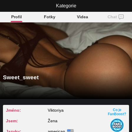
Sweet_sweet
Kategorie
Profil
Fotky
Videa
Chat
Sweet_sweet
Jméno:
Viktoriya
Co je
FanBoost?
Jsem:
Žena
Jazyky:
american