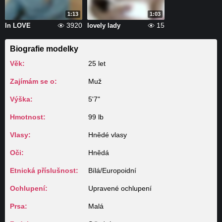
1:13
1:03
3920
15
In LOVE
lovely lady
Biografie modelky
Věk:
25 let
Zajímám se o:
Muž
Výška:
5'7"
Hmotnost:
99 lb
Vlasy:
Hnědé vlasy
Oči:
Hnědá
Etnická příslušnost:
Bílá/Europoidní
Ochlupení:
Upravené ochlupení
Prsa:
Malá