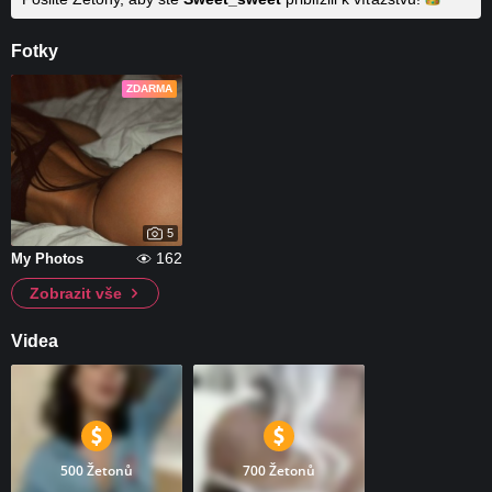
Fotky
ZDARMA
5
162
My Photos
Zobrazit vše
Videa
500 Žetonů
700 Žetonů