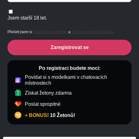
Jsem starší 18 let.
Přečetl jsem si
Pravidla a podmínky
a
Ochranu osobních údajů
.
Zaregistrovat se
Po registraci budete moci:
Povídat si s modelkami v chatovacích
místnostech
Získat žetony zdarma
Poslat spropitné
+ BONUS!
10 Žetonů!