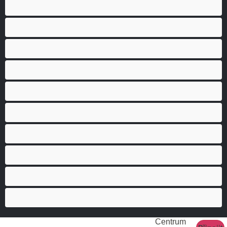
Anál
Bisexuál
Gay
Heterosexuál
Medvědi
Nejlepší pro soukromý chat
Páry
Svalnaté holky
Velký penis
Vysoká škola
Centrum