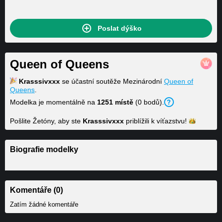
Poslat dýško
Queen of Queens
Krasssivxxx
se účastní soutěže Mezinárodní
Queen of
Queens
.
Modelka je momentálně na
1251 místě
(0 bodů).
Pošlite Žetóny, aby ste
Krasssivxxx
priblížili k
víťazstvu!
Biografie modelky
Komentáře (0)
Zatím žádné komentáře