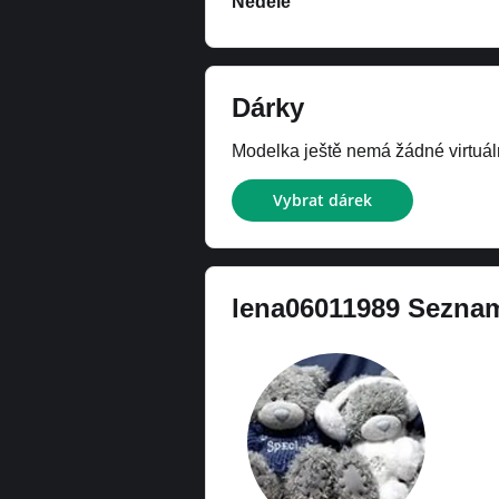
Neděle
Dárky
Modelka ještě nemá žádné virtuáln
Vybrat dárek
lena06011989
Seznam