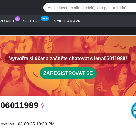
MO AKCE
SOUTĚŽE
MYKOCAM APP
Vytvořte si účet a začněte chatovat s
lena06011989!
ZAREGISTROVAT SE
a06011989
 vysílání: 03.09.25 10:20 PM