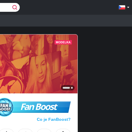
Fan Boost
Co je FanBoost?