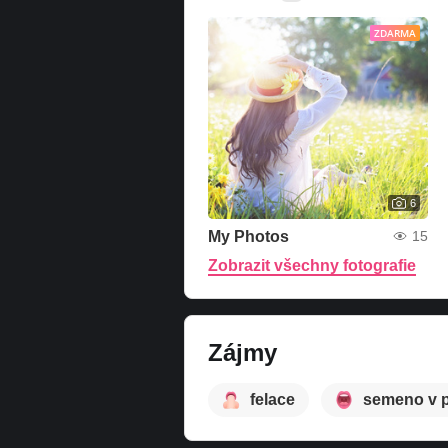
ZDARMA
6
My Photos
15
Zobrazit všechny fotografie
Zájmy
felace
semeno v 