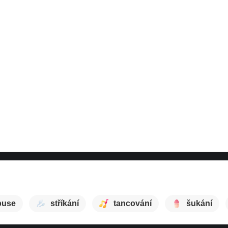
puse
stříkání
tancování
šukání