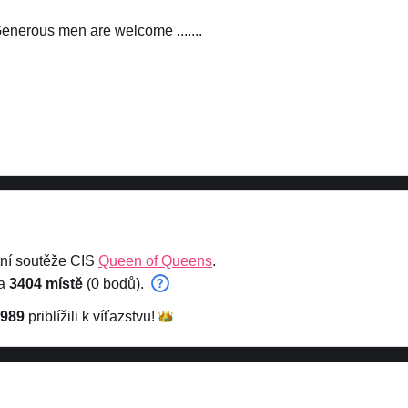
Generous men are welcome .......
ní soutěže CIS
Queen of Queens
.
na
3404 místě
(0 bodů).
1989
priblížili k
víťazstvu!