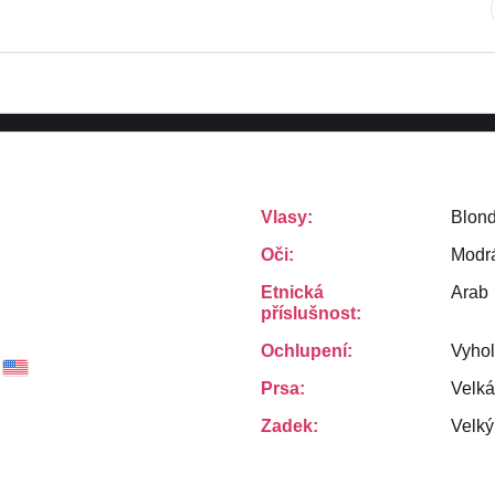
Vlasy:
Blond
Oči:
Modr
Etnická
Arab
příslušnost:
Ochlupení:
Vyho
Prsa:
Velká
Zadek:
Velký