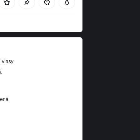
 vlasy
á
lená