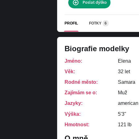
Poslat dýško
PROFIL
FOTKY
6
Biografie modelky
Jméno:
Elena
Věk:
32 let
Rodné město:
Samara
Zajímám se o:
Muž
Jazyky:
american
Výška:
5'3"
Hmotnost:
121 lb
O mně