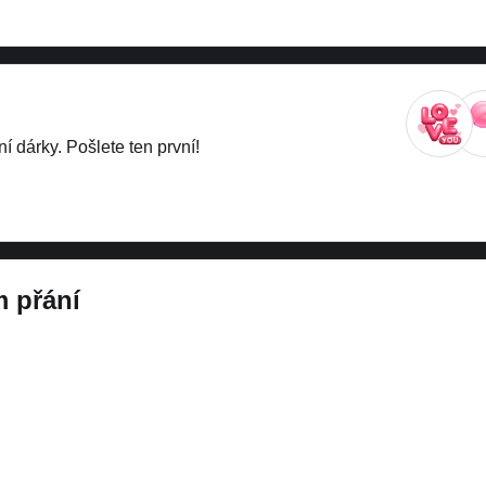
í dárky. Pošlete ten první!
 přání