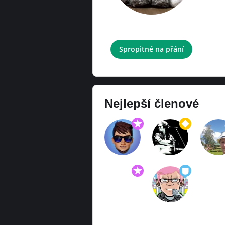
rest
Spropitné na přání
Nejlepší členové