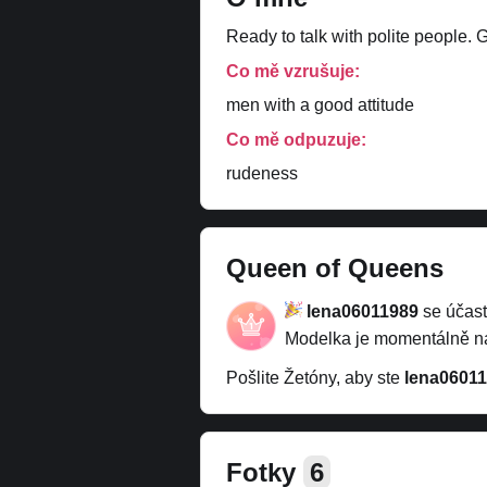
Ready to talk with polite people. 
Co mě vzrušuje:
men with a good attitude
Co mě odpuzuje:
rudeness
Queen of Queens
lena06011989
se účast
Modelka je momentálně 
Pošlite Žetóny, aby ste
lena0601
Fotky
6