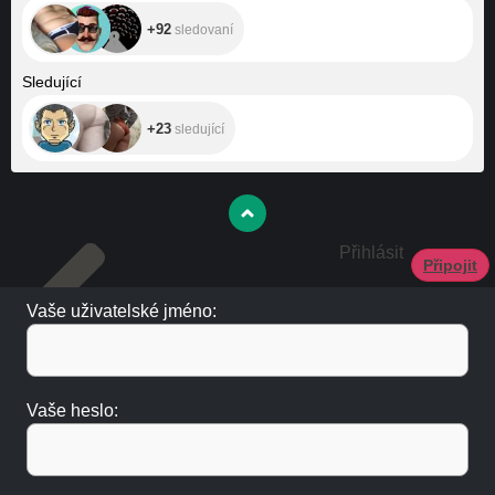
+92
sledovaní
+23
Sledující
+23
sledující
Přihlásit
Připojit
Vaše uživatelské jméno:
Vaše heslo: