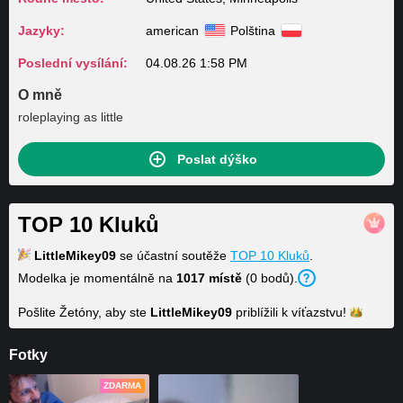
Jazyky:
american
Polština
Poslední vysílání:
04.08.26 1:58 PM
O mně
roleplaying as little
Poslat dýško
TOP 10 Kluků
LittleMikey09
se účastní soutěže
TOP 10 Kluků
.
Modelka je momentálně na
1017 místě
(0 bodů).
Pošlite Žetóny, aby ste
LittleMikey09
priblížili k
víťazstvu!
Fotky
ZDARMA