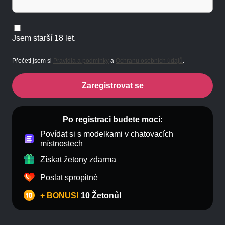
Jsem starší 18 let.
Přečetl jsem si
Pravidla a podmínky
a
Ochranu osobních údajů
.
Zaregistrovat se
Po registraci budete moci:
Povídat si s modelkami v chatovacích
místnostech
Získat žetony zdarma
Poslat spropitné
+ BONUS!
10 Žetonů!