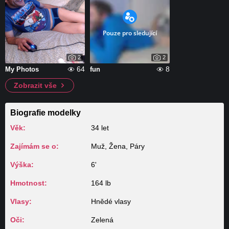
Pouze pro sledující
2
2
64
8
My Photos
fun
Zobrazit vše
Biografie modelky
Věk:
34 let
Zajímám se o:
Muž, Žena, Páry
Výška:
6'
Hmotnost:
164 lb
Vlasy:
Hnědé vlasy
Oči:
Zelená