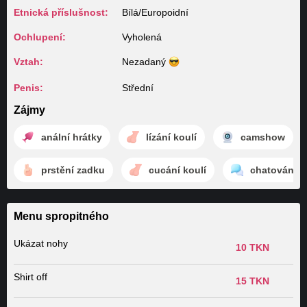
Etnická příslušnost:
Bílá/Europoidní
Ochlupení:
Vyholená
Vztah:
Nezadaný
Penis:
Střední
Zájmy
anální hrátky
lízání koulí
camshow
prstění zadku
cucání koulí
chatování
Menu spropitného
Ukázat nohy
10 TKN
Shirt off
15 TKN