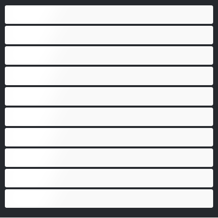
Anál
Bisexuál
Gay
Heterosexuál
Medvědi
Nejlepší pro soukromý chat
Páry
Svalnaté holky
Velký penis
Vysoká škola