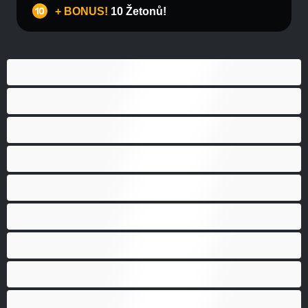
+ BONUS!
10 Žetonů!
Anál
Bisexuál
Gay
Heterosexuál
Medvědi
Nejlepší pro soukromý chat
Páry
Svalnaté holky
Velký penis