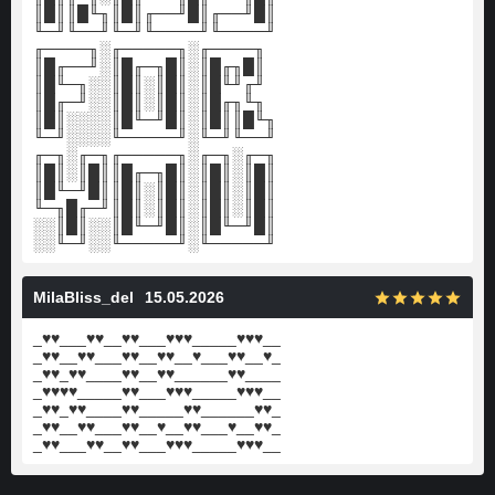
║█║║█╙╖║█║╓──╜█║╓──╜█║
╙─╜╙──╜╙─╜╙────╜╙────╜
╓────╖░╓─────╖░╓────╖
║█╓──╜░║█╓─╖█║░║█╓╖█║
║█╙─╖░░║█║░║█║░║█╙╜╓╜
║█╓─╜░░║█║░║█║░║█╓╖╙╖
║█║░░░░║█╙─╜█║░║█║║█╙╖
╙─╜░░░░╙─────╜░╙─╜╙──╜
╓─╖░╓─╖╓─────╖░╓─╖░╓─╖
║█║░║█║║█╓─╖█║░║█║░║█║
║█╙─╜█║║█║░║█║░║█║░║█║
╙─╖█╓─╜║█║░║█║░║█║░║█║
░░║█║░░║█╙─╜█║░║█╙─╜█║
░░╙─╜░░╙─────╜░╙─────╜
MilaBliss_del
15.05.2026
_♥♥___♥♥__♥♥___♥♥♥_____♥♥♥__
_♥♥__♥♥___♥♥__♥♥__♥___♥♥__♥_
_♥♥_♥♥____♥♥__♥♥______♥♥____
_♥♥♥♥_____♥♥___♥♥♥_____♥♥♥__
_♥♥_♥♥____♥♥_____♥♥______♥♥_
_♥♥__♥♥___♥♥__♥__♥♥___♥__♥♥_
_♥♥___♥♥__♥♥___♥♥♥_____♥♥♥__