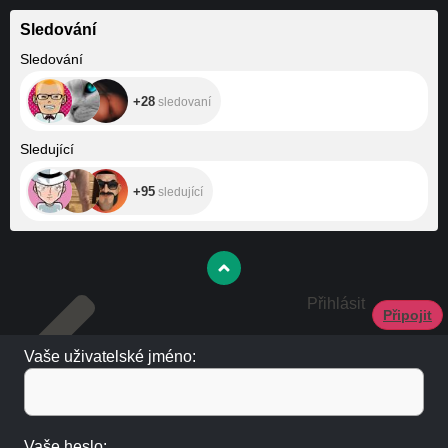
Sledování
+28
Sledování
+28
sledovaní
+95
Sledující
+95
sledující
Přihlásit
Připojit
Vaše uživatelské jméno:
Vaše heslo: