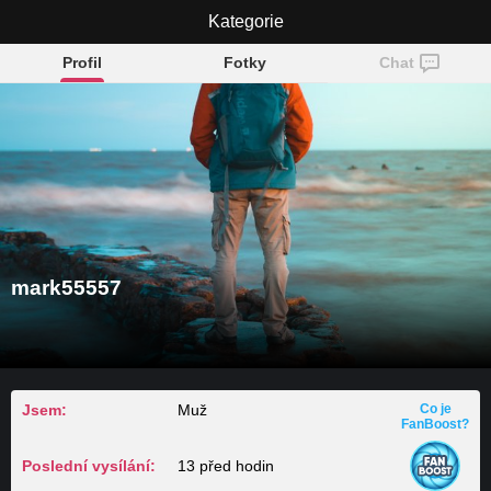
mark55557
Kategorie
Profil
Fotky
Chat
mark55557
Jsem:
Muž
Co je
FanBoost?
Poslední vysílání:
13 před hodin