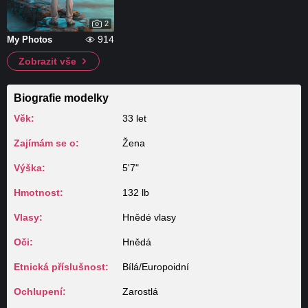
2
914
My Photos
Zobrazit vše
Biografie modelky
Věk:
33 let
Zajímám se o:
Žena
Výška:
5'7"
Hmotnost:
132 lb
Vlasy:
Hnědé vlasy
Oči:
Hnědá
Etnická příslušnost:
Bílá/Europoidní
Ochlupení:
Zarostlá