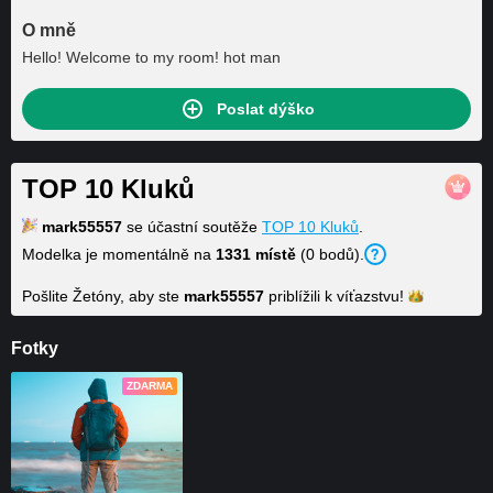
O mně
Hello! Welcome to my room! hot man
Poslat dýško
TOP 10 Kluků
mark55557
se účastní soutěže
TOP 10 Kluků
.
Modelka je momentálně na
1331 místě
(0 bodů).
Pošlite Žetóny, aby ste
mark55557
priblížili k
víťazstvu!
Fotky
ZDARMA