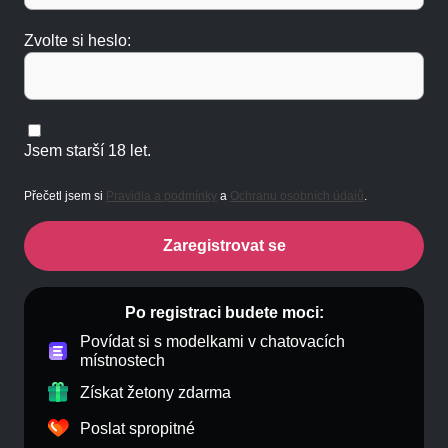
Zvolte si heslo:
Jsem starší 18 let.
Přečetl jsem si
Pravidla a podmínky
a
Ochranu osobních údajů
.
Zaregistrovat se
Po registraci budete moci:
Povídat si s modelkami v chatovacích
místnostech
Získat žetony zdarma
Poslat spropitné