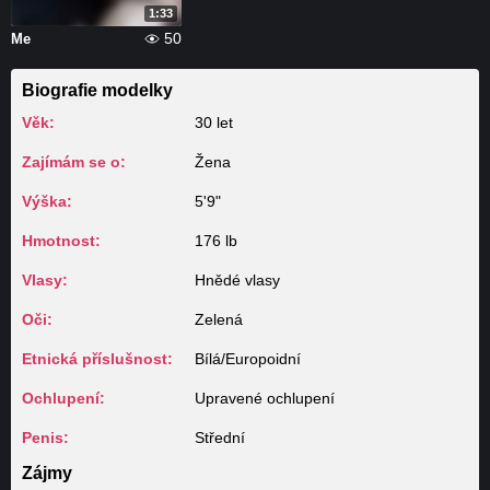
1:33
50
Me
Biografie modelky
Věk:
30 let
Zajímám se o:
Žena
Výška:
5'9"
Hmotnost:
176 lb
Vlasy:
Hnědé vlasy
Oči:
Zelená
Etnická příslušnost:
Bílá/Europoidní
Ochlupení:
Upravené ochlupení
Penis:
Střední
Zájmy