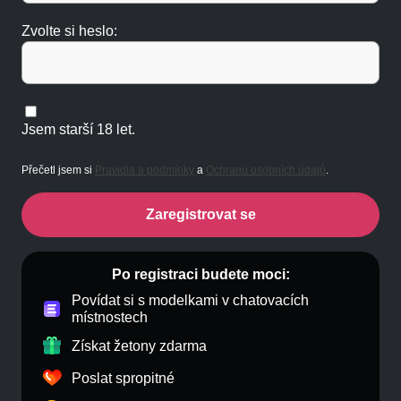
Zvolte si heslo:
Jsem starší 18 let.
Přečetl jsem si
Pravidla a podmínky
a
Ochranu osobních údajů
.
Zaregistrovat se
Po registraci budete moci:
Povídat si s modelkami v chatovacích
místnostech
Získat žetony zdarma
Poslat spropitné