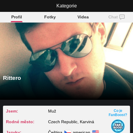
Kategorie
Rittero
Profil
Fotky
Videa
Chat
Rittero
Jsem:
Muž
Co je
FanBoost?
Rodné město:
Czech Republic, Karviná
Jazyky:
Čeština
american