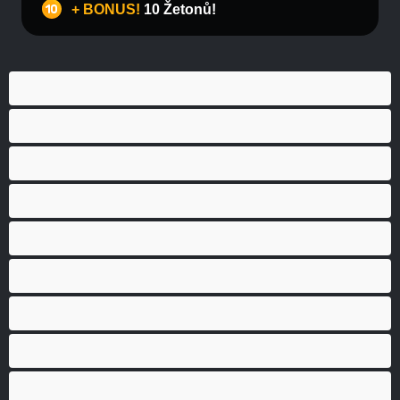
+ BONUS!
10 Žetonů!
Anál
Bisexuál
Gay
Heterosexuál
Medvědi
Nejlepší pro soukromý chat
Páry
Svalnaté holky
Velký penis