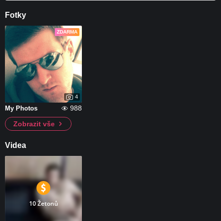
Fotky
ZDARMA
4
988
My Photos
Zobrazit vše
Videa
10 Žetonů