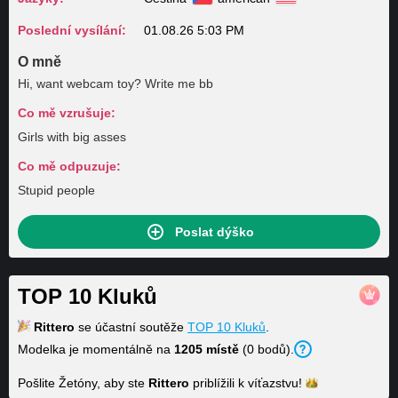
Poslední vysílání:
01.08.26 5:03 PM
O mně
Hi, want webcam toy? Write me bb
Co mě vzrušuje:
Girls with big asses
Co mě odpuzuje:
Stupid people
Poslat dýško
TOP 10 Kluků
Rittero
se účastní soutěže
TOP 10 Kluků
.
Modelka je momentálně na
1205 místě
(0 bodů).
Pošlite Žetóny, aby ste
Rittero
priblížili k
víťazstvu!