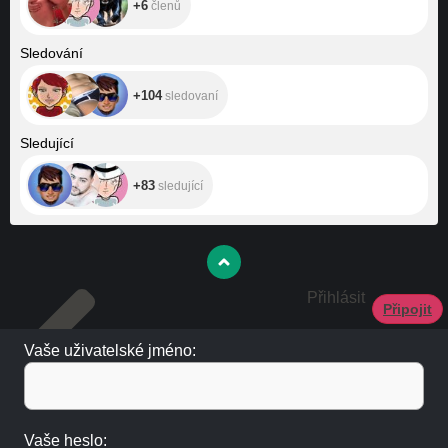
+6
členů
+104
Sledování
+104
sledovaní
+83
Sledující
+83
sledující
Přihlásit
Připojit
Vaše uživatelské jméno:
Vaše heslo: