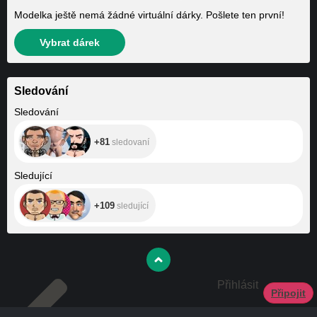
Modelka ještě nemá žádné virtuální dárky. Pošlete ten první!
Vybrat dárek
Sledování
+81
Sledování
+81
sledovaní
+109
Sledující
+109
sledující
Přihlásit
Připojit