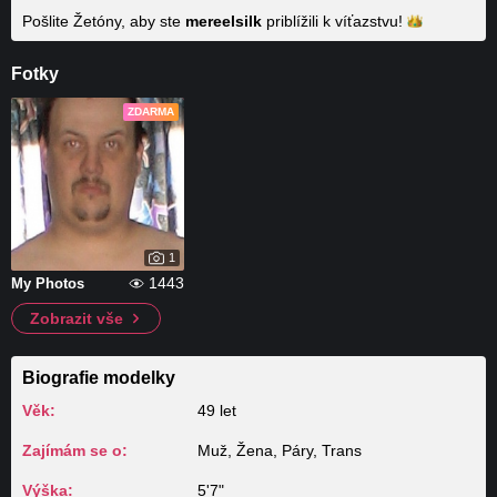
Pošlite Žetóny, aby ste
mereelsilk
priblížili k
víťazstvu!
Fotky
ZDARMA
1
1443
My Photos
Zobrazit vše
Biografie modelky
Věk:
49 let
Zajímám se o:
Muž, Žena, Páry, Trans
Výška:
5'7"