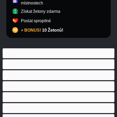
místnostech
Získat žetony zdarma
Poslat spropitné
+ BONUS!
10 Žetonů!
Anál
Bisexuál
Gay
Heterosexuál
Medvědi
Nejlepší pro soukromý chat
Páry