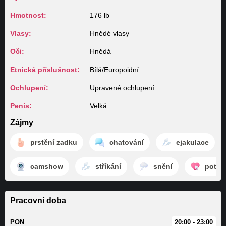
Hmotnost:
176 lb
Vlasy:
Hnědé vlasy
Oči:
Hnědá
Etnická příslušnost:
Bílá/Europoidní
Ochlupení:
Upravené ochlupení
Penis:
Velká
Zájmy
prstění zadku
chatování
ejakulace
camshow
stříkání
snění
potěš
Pracovní doba
PON
20:00 - 23:00