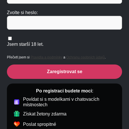
Zvolte si heslo:
Jsem starší 18 let.
Přečetl jsem si
Pravidla a podmínky
a
Ochranu osobních údajů
.
Zaregistrovat se
Po registraci budete moci:
Povídat si s modelkami v chatovacích
místnostech
Získat žetony zdarma
Poslat spropitné