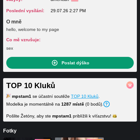
Poslední vysílání:
29.07.26 2:27 PM
O mně
hello, welcome to my page
Co mě vzrušuje:
sex
Poslat dýško
TOP 10 Kluků
mpstam1
se účastní soutěže
TOP 10 Kluků
.
Modelka je momentálně na
1287 místě
(0 bodů).
Pošlite Žetóny, aby ste
mpstam1
priblížili k
víťazstvu!
Fotky