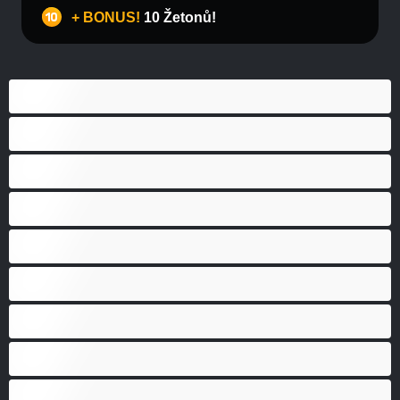
+ BONUS!
10 Žetonů!
Anál
Bisexuál
Gay
Heterosexuál
Medvědi
Nejlepší pro soukromý chat
Páry
Svalnaté holky
Velký penis