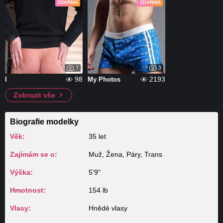
ZDARMA
ZDARMA
7
3
98
2193
I
My Photos
Zobrazit vše
Biografie modelky
Věk:
35 let
Zajímám se o:
Muž, Žena, Páry, Trans
Výška:
5'9"
Hmotnost:
154 lb
Vlasy:
Hnědé vlasy