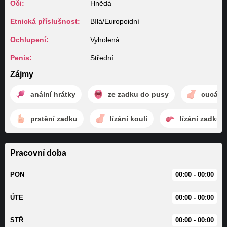
Oči:
Hnědá
Etnická příslušnost:
Bílá/Europoidní
Ochlupení:
Vyholená
Penis:
Střední
Zájmy
anální hrátky
ze zadku do pusy
cucání 
prstění zadku
lízání koulí
lízání zadku
Pracovní doba
PON
00:00 - 00:00
ÚTE
00:00 - 00:00
STŘ
00:00 - 00:00