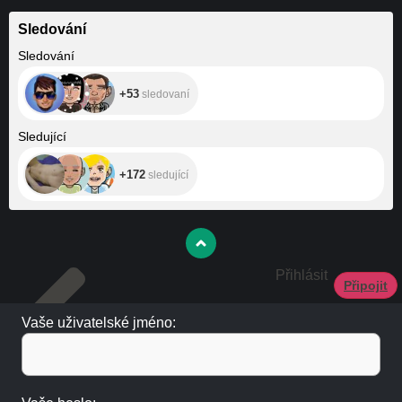
Sledování
+53
Sledování
+53
sledovaní
+172
Sledující
+172
sledující
Přihlásit
Připojit
Vaše uživatelské jméno: