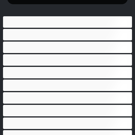
Anál
Bisexuál
Gay
Heterosexuál
Medvědi
Nejlepší pro soukromý chat
Páry
Svalnaté holky
Velký penis
Vysoká škola