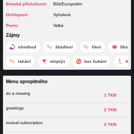
Etnická příslušnost:
Bílá/Europoidní
Ochlupení:
Vyholená
Penis:
Velká
Zájmy
ohmibod
škádlení
tření
líbání
tahání
striptýz
bez šukání
hon
Menu spropitného
do a mewing
1 TKN
greetings
2 TKN
mutual subscription
2 TKN