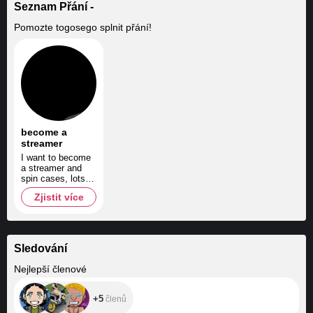
Seznam Přání -
Pomozte
togosego
splnit přání!
become a
streamer
I want to become
a streamer and
spin cases, lots of
cases, CASES
Zjistit více
Sledování
+5
Nejlepší členové
+5
členů