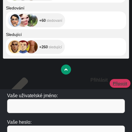
+60
Sledování
+60
sledovaní
+260
Sledující
+260
sledující
Přihlásit
Připojit
Vaše uživatelské jméno:
Vaše heslo: