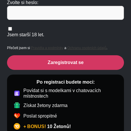
Zvolte si heslo:
Jsem starší 18 let.
Přečetl jsem si
Pravidla a podmínky
a
Ochranu osobních údajů
.
Zaregistrovat se
Po registraci budete moci:
Povídat si s modelkami v chatovacích
místnostech
Získat žetony zdarma
Poslat spropitné
+ BONUS!
10 Žetonů!