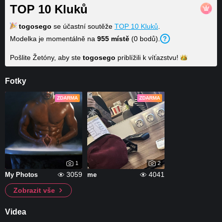
TOP 10 Kluků
togosego
se účastní soutěže
TOP 10 Kluků
.
Modelka je momentálně na
955 místě
(0 bodů).
Pošlite Žetóny, aby ste
togosego
priblížili k
víťazstvu!
Fotky
ZDARMA
ZDARMA
1
2
3059
4041
My Photos
me
Zobrazit vše
Videa