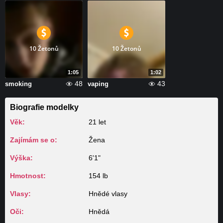
10 Žetonů
10 Žetonů
1:05
1:02
48
43
smoking
vaping
Biografie modelky
Věk:
21 let
Zajímám se o:
Žena
Výška:
6'1"
Hmotnost:
154 lb
Vlasy:
Hnědé vlasy
Oči:
Hnědá