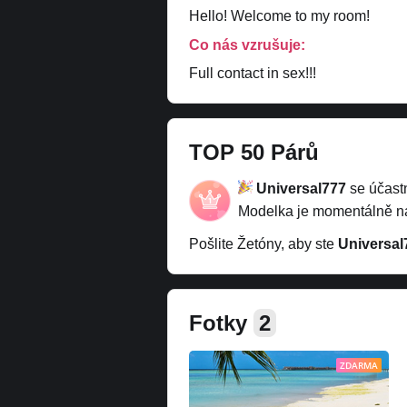
Hello! Welcome to my room!
Co nás vzrušuje:
Full contact in sex!!!
TOP 50 Párů
Universal777
se účast
Modelka je momentálně 
Pošlite Žetóny, aby ste
Universal
Fotky
2
ZDARMA