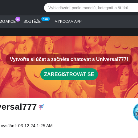
MO AKCE
SOUTĚŽE
MYKOCAM APP
Vytvořte si účet a začněte chatovat s
Universal777!
ZAREGISTROVAT SE
versal777
 vysílání: 03.12.24 1:25 AM