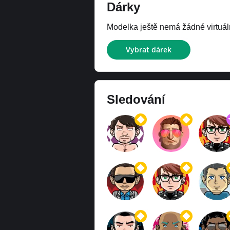
Dárky
Modelka ještě nemá žádné virtuáln
Vybrat dárek
Sledování