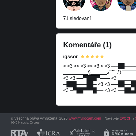
71 sledovaní
Komentáře
(1)
igssor
< <3 <> <3 <> <3 > <3 ──██─
_________/)______./¯"""/') ¯
<3 <3 ──▀███▀─── <3 _________/
─███───██─ <3 <3 ──██──██── 
<3 ─▀██▀▀▀█── <3 <3 ──██▄█─
© Všechna práva vyhrazena. 2026
www.mykocam.com
Navštivte
EPOCH
a