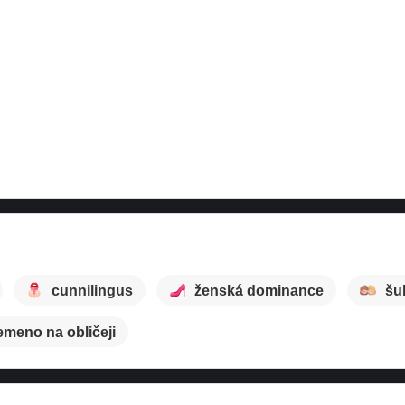
cunnilingus
ženská dominance
šu
emeno na obličeji