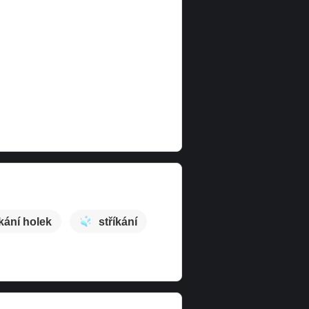
kání holek
stříkání