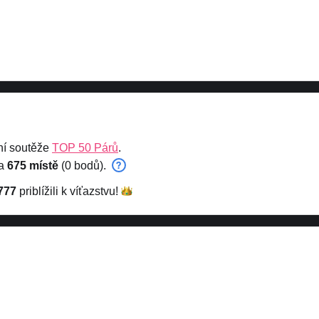
ní soutěže
TOP 50 Párů
.
na
675 místě
(0 bodů).
777
priblížili k
víťazstvu!