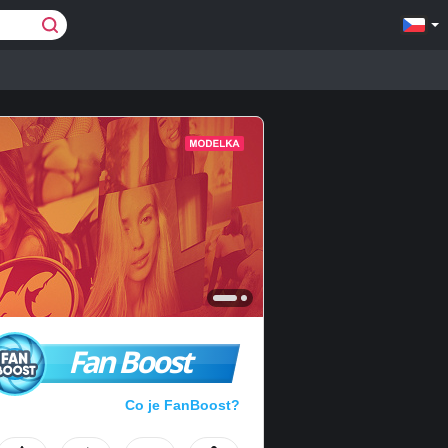
Fan Boost
Co je FanBoost?