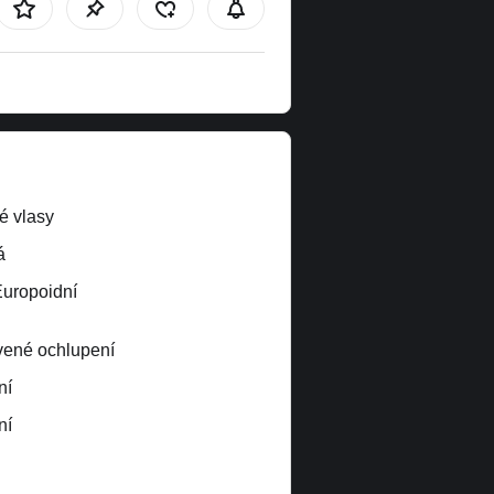
é vlasy
á
Europoidní
ené ochlupení
ní
ní