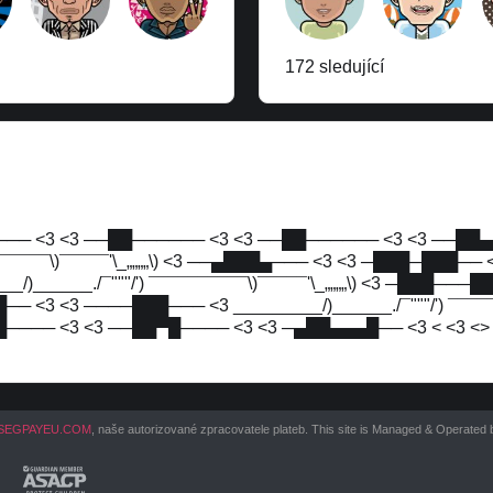
172 sledující
───── <3 <3 ──██────── <3 <3 ──██────── <3 <3 ──██
¯¯¯¯¯¯¯¯¯\)¯¯¯¯¯'\_„„„„\) <3 ──▄███▄─── <3 <3 ─███─███─
)______./¯"""/') ¯¯¯¯¯¯¯¯¯¯\)¯¯¯¯¯'\_„„„„\) <3 ─███───██
<3 <3 ────███─── <3 _________/)______./¯"""/') ¯¯¯¯¯¯¯¯
─── <3 <3 ──██▀█──── <3 <3 ─▄██▄▄▄█── <3 < <3 <> <
SEGPAYEU.COM
, naše autorizované zpracovatele plateb. This site is Managed & Operated