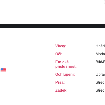
Vlasy:
Hněd
Oči:
Modr
Etnická
Bílá/
příslušnost:
Ochlupení:
Uprav
Prsa:
Střed
Zadek:
Střed