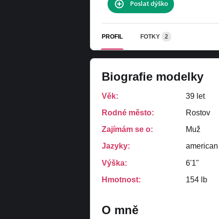
Poslat dýško
PROFIL
FOTKY
2
Biografie modelky
Věk:
39 let
Rodné město:
Rostov
Zajímám se o:
Muž
Jazyky:
american
Výška:
6'1"
Hmotnost:
154 lb
O mně