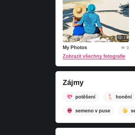
2
My Photos
0
Zobrazit všechny fotografie
Zájmy
potěšení
honění
semeno v puse
s